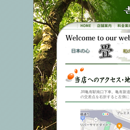
JR亀有駅南口下車。亀有新道（
の交差点を右折すると左側に当店